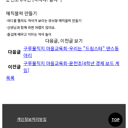
매직블럭 만들기
-어디를 펼쳐도 역사가 보이는 큐브형 매직블럭 만들기
-선생님과 함께 라면 어렵지 않아요.
-즐겁게 배우고 익히는 역사 놀이
다음글, 이전글 보기
구루물직지 마을교육회-우리는 "드림스타" 댄스동
다음글
아리
구루물직지 마을교육회-운천초[4학년 경제 보드 게
이전글
임]
목록
개인정보처리방침
TOP